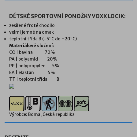
DĚTSKÉ SPORTOVNÍ PONOŽKY VOXX LOCIK:
zesílené froté chodilo
velmi jemné na omak
teplotní třída B (-5°C do +20°C)
Materiálové složení:
CO | bavlna 70%
PA | polyamid 20%
PP | polypropylen 5%
EA | elastan 5%
TT | teplotní třída B
Výrobce: Boma, Česká republika