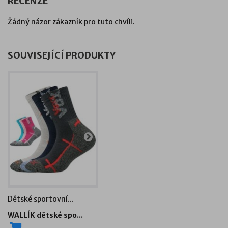
RECENZE
Žádný názor zákazník pro tuto chvíli.
SOUVISEJÍCÍ PRODUKTY
Dětské sportovní...
Dětské sportovní...
Dětsk
WALLÍK dětské spo...
HORALIK dětské sp...
Dětsk