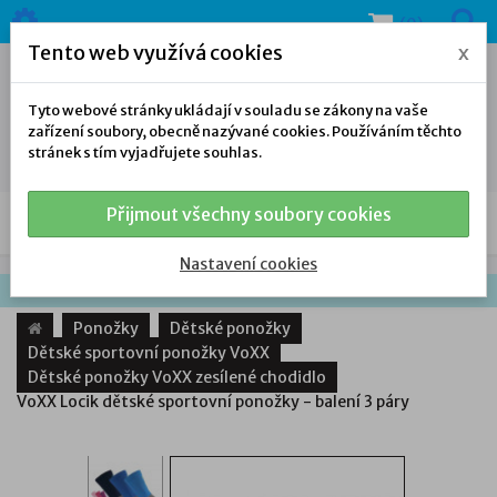
(0)
Tento web využívá cookies
x
Tyto webové stránky ukládají v souladu se zákony na vaše
zařízení soubory, obecně nazývané cookies. Používáním těchto
stránek s tím vyjadřujete souhlas.
Přijmout všechny soubory cookies
NAŠE NABÍDKA
Nastavení cookies
Ponožky
Dětské ponožky
Dětské sportovní ponožky VoXX
Dětské ponožky VoXX zesílené chodidlo
VoXX Locik dětské sportovní ponožky - balení 3 páry