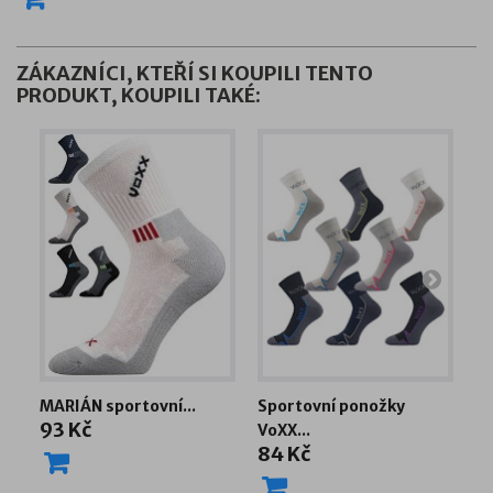
ZÁKAZNÍCI, KTEŘÍ SI KOUPILI TENTO
PRODUKT, KOUPILI TAKÉ:
MARIÁN sportovní...
Sportovní ponožky
Z
93 Kč
VoXX...
po
84 Kč
1