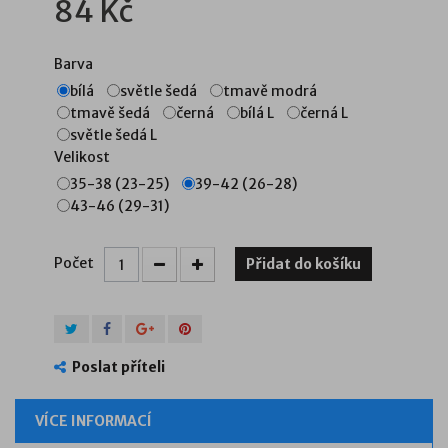
84 Kč
Barva
bílá
světle šedá
tmavě modrá
tmavě šedá
černá
bílá L
černá L
světle šedá L
Velikost
35-38 (23-25)
39-42 (26-28)
43-46 (29-31)
Počet
Přidat do košíku
Poslat příteli
VÍCE INFORMACÍ