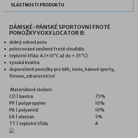
VLASTNOSTI PRODUKTU
DÁMSKÉ-PÁNSKÉ SPORTOVNÍ FROTÉ
PONOŽKY VOXX LOCATOR B:
dobrý odvod potu
polstrované zesílené froté chodidlo
teplotní třída: A (+10°C až do + 35°C)
vysoká kvalita
doporučené ponožky pro běh, tenis, halové sporty,
fitness, zdravotnictví
Materiálové složení:
CO | bavlna
75%
PP | polypropylen
10%
PA | polyamid
10%
EA | elastan
5%
TT | teplotní třída
A