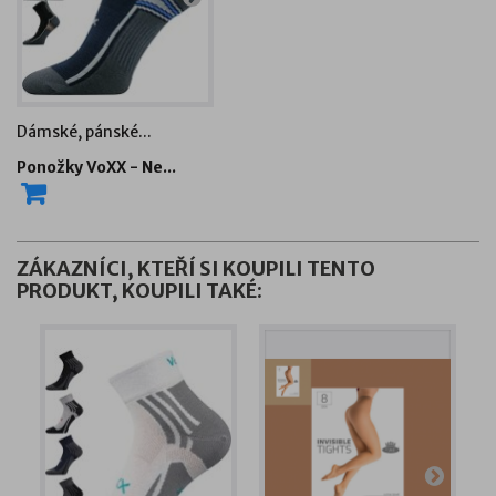
Dámské, pánské...
Dámské pánské...
Dámsk
Ponožky VoXX - Ne...
Sportovní ponožky...
Sport
ZÁKAZNÍCI, KTEŘÍ SI KOUPILI TENTO
PRODUKT, KOUPILI TAKÉ: