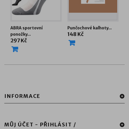
ABRA sportovní
Punčochové kalhoty...
P
148 Kč
ponožky...
0
297 Kč
1
INFORMACE
MŮJ ÚČET - PŘIHLÁSIT /