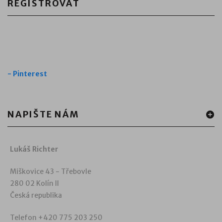
REGISTROVAT
-
Pinterest
NAPIŠTE NÁM
Lukáš Richter
Miškovice 43 - Třebovle
280 02 Kolín II
Česká republika
Telefon +420 775 203 250