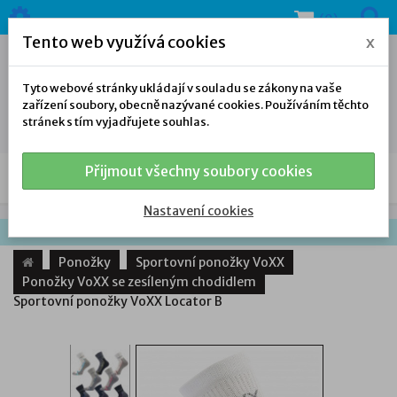
(0)
Tento web využívá cookies
x
Tyto webové stránky ukládají v souladu se zákony na vaše
zařízení soubory, obecně nazývané cookies. Používáním těchto
stránek s tím vyjadřujete souhlas.
Přijmout všechny soubory cookies
NAŠE NABÍDKA
Nastavení cookies
Ponožky
Sportovní ponožky VoXX
Ponožky VoXX se zesíleným chodidlem
Sportovní ponožky VoXX Locator B