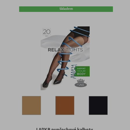
Skladem
LADY B punčochové kalhoty...