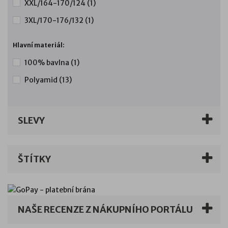
XXL/164-170/124
(1)
3XL/170-176/132
(1)
Hlavní materiál:
100% bavlna
(1)
Polyamid
(13)
SLEVY
ŠTÍTKY
NAŠE RECENZE Z NÁKUPNÍHO PORTÁLU