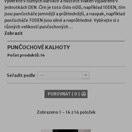
vyberete v různých barvách a hustotě vláken vyjádřené v
jednotkách DEN. Čím je toto číslo nižší, například 10DEN, tím
jsou punčocháče jemnější a průhlednější, a naopak, například
punčocháče 70DEN jsou silné a neprůhledné. Vybírejte si z
různých velikostí punčochových ...
Zobrazit
PUNČOCHOVÉ KALHOTY
Počet produktů: 14
Seřadit podle
--
POROVNAT (
0
)
Zobrazeno 1 – 14 z 14 položek