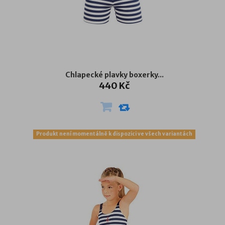
Chlapecké plavky boxerky...
440 Kč
Produkt není momentálně k dispozici ve všech variantách