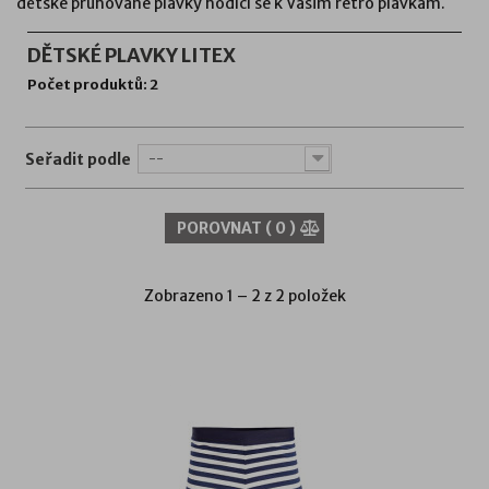
dětské pruhované plavky hodící se k Vašim retro plavkám.
DĚTSKÉ PLAVKY LITEX
Počet produktů: 2
Seřadit podle
--
POROVNAT (
0
)
Zobrazeno 1 – 2 z 2 položek