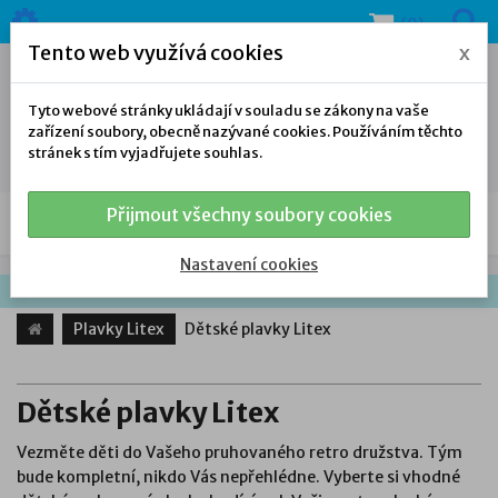
(0)
Tento web využívá cookies
x
Tyto webové stránky ukládají v souladu se zákony na vaše
zařízení soubory, obecně nazývané cookies. Používáním těchto
stránek s tím vyjadřujete souhlas.
Přijmout všechny soubory cookies
NAŠE NABÍDKA
Nastavení cookies
Plavky Litex
Dětské plavky Litex
Dětské plavky Litex
Vezměte děti do Vašeho pruhovaného retro družstva. Tým
bude kompletní, nikdo Vás nepřehlédne. Vyberte si vhodné