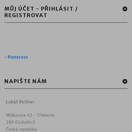
MŮJ ÚČET - PŘIHLÁSIT /
REGISTROVAT
-
Pinterest
NAPIŠTE NÁM
Lukáš Richter
Miškovice 43 - Třebovle
280 02 Kolín II
Česká republika