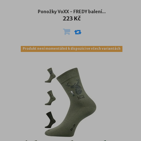
Ponožky VoXX - FREDY balení...
223 Kč
Produkt není momentálně k dispozici ve všech variantách