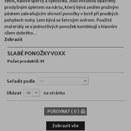
tenis, halové sporty a cyklistiku. Jsou většinou opatřeny
prodyšným úpletem na nártu, který bývá zesílen pružným
páskem zabraňujícím shrnutí ponožky v botě při prudkých
pohybech nohy. Lem bývá se šetrným svěrem. Použité
materiály se u jednotlivých ponožek kombinují s hlavním
cílem dobrého...
Zobrazit
SLABÉ PONOŽKY VOXX
Počet produktů: 91
Seřadit podle
--
Ukázat
na stránku
36
POROVNAT (
0
)
Zobrazit vše