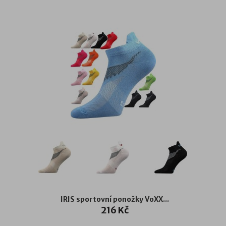
IRIS sportovní ponožky VoXX...
216 Kč