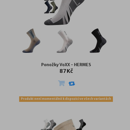
Ponožky VoXX - HERMES
87 Kč
Produkt není momentálně k dispozici ve všech variantách