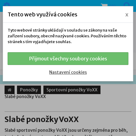
(0)
Tento web využívá cookies
x
Tyto webové stránky ukládají v souladu se zákony na vaše
zařízení soubory, obecně nazývané cookies. Používáním těchto
stránek s tím vyjadřujete souhlas.
Přijmout všechny soubory cookies
NAŠE NABÍDKA
Nastavení cookies
Ponožky
Sportovní ponožky VoXX
Slabé ponožky VoXX
Slabé ponožky VoXX
Slabé sportovní ponožky VoXX jsou určeny zejména pro běh,