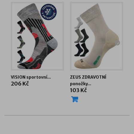
VISION sportovní...
ZEUS ZDRAVOTNÍ
V
206 Kč
ponožky...
ko
103 Kč
1