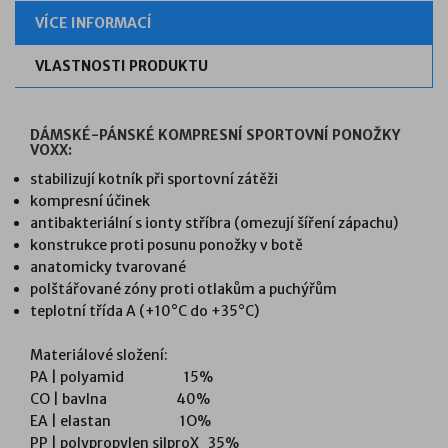
VÍCE INFORMACÍ
VLASTNOSTI PRODUKTU
DÁMSKÉ-PÁNSKÉ KOMPRESNÍ SPORTOVNÍ PONOŽKY
VOXX:
stabilizují kotník při sportovní zátěži
kompresní účinek
antibakteriální s ionty stříbra (omezují šíření zápachu)
konstrukce proti posunu ponožky v botě
anatomicky tvarované
polštářované zóny proti otlakům a puchýřům
teplotní třída A
(+10°C do +35°C)
Materiálové složení:
PA | polyamid 15%
CO | bavlna 40%
EA | elastan 1O%
PP | polypropylen silproX 35%