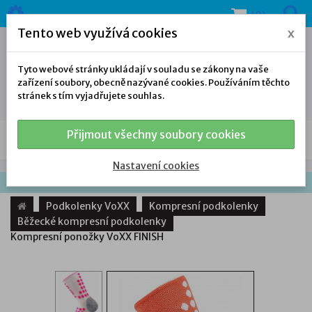
(0)
Tento web využívá cookies
x
Tyto webové stránky ukládají v souladu se zákony na vaše
zařízení soubory, obecně nazývané cookies. Používáním těchto
stránek s tím vyjadřujete souhlas.
Přijmout všechny soubory cookies
NAŠE NABÍDKA
Nastavení cookies
Podkolenky VoXX
Kompresní podkolenky
Běžecké kompresní podkolenky
Kompresní ponožky VoXX FINISH