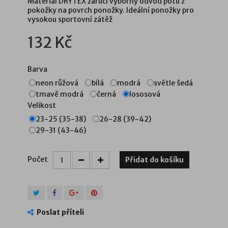
Materiál
DRYTEX
zaručí výborný odvod potu z
pokožky na povrch ponožky. Ideální ponožky pro
vysokou sportovní zátěž
132 Kč
Barva
neon růžová
bílá
modrá
světle šedá
tmavě modrá
černá
lososová
Velikost
23-25 (35-38)
26-28 (39-42)
29-31 (43-46)
Počet
Přidat do košíku
Poslat příteli