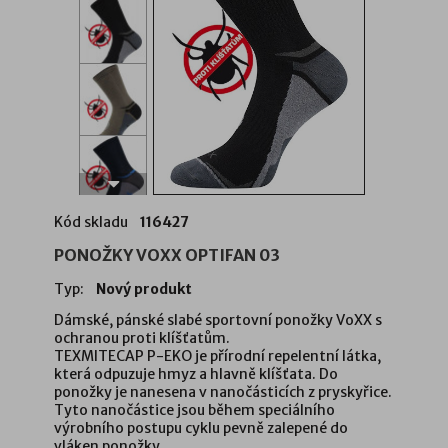
Kód skladu
116427
PONOŽKY VOXX OPTIFAN 03
Typ:
Nový produkt
Dámské,
pánské slabé sp
ortovní ponožky VoXX s
ochranou proti klíšťatům.
TEXMITECAP P-EKO je přírodní repelentní látka,
která odpuzuje hmyz a hlavně klíšťata. Do
ponožky je nanesena v nanočásticích z pryskyřice.
Tyto nanočástice jsou během speciálního
výrobního postupu cyklu pevně zalepené do
vláken ponožky.