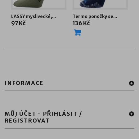
LASSY myslivecké,...
Termo ponožky se...
Po
97 Kč
136 Kč
2
INFORMACE
MŮJ ÚČET - PŘIHLÁSIT /
REGISTROVAT