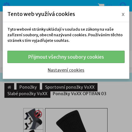
(0)
Tento web využívá cookies
x
Tyto webové stránky ukládají v souladu se zákony na vaše
zařízení soubory, obecně nazývané cookies. Používáním těchto
stránek s tím vyjadřujete souhlas.
Přijmout všechny soubory cookies
NAŠE NABÍDKA
Nastavení cookies
Ponožky
Sportovní ponožky VoXX
Slabé ponožky VoXX
Ponožky VoXX OPTIFAN 03