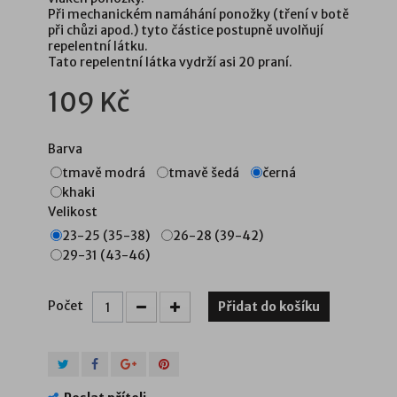
Při mechanickém namáhání ponožky (tření v botě
při chůzi apod.) tyto částice postupně uvolňují
repelentní látku.
Tato repelentní látka vydrží asi 20 praní.
109 Kč
Barva
tmavě modrá
tmavě šedá
černá
khaki
Velikost
23-25 (35-38)
26-28 (39-42)
29-31 (43-46)
Počet
Přidat do košíku