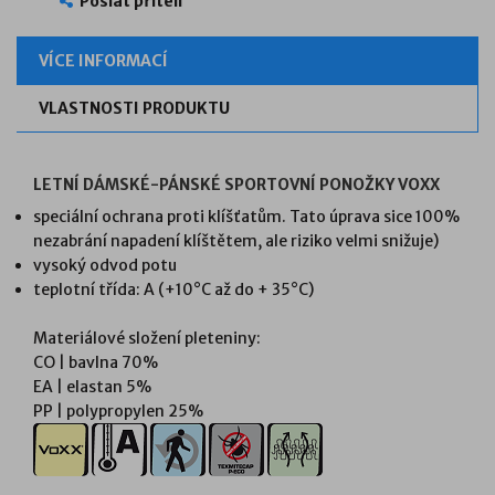
Poslat příteli
VÍCE INFORMACÍ
VLASTNOSTI PRODUKTU
LETNÍ DÁMSKÉ-PÁNSKÉ SPORTOVNÍ PONOŽKY VOXX
speciální ochrana proti klíšťatům
. Tato
úprava sice 100%
nezabrání napadení klíštětem, ale
riziko velmi snižuje)
vysoký odvod potu
teplotní třída: A (+10°C až do + 35°C)
Materiálové složení pleteniny:
CO | bavlna 70%
EA | elastan 5%
PP | polypropylen 25%