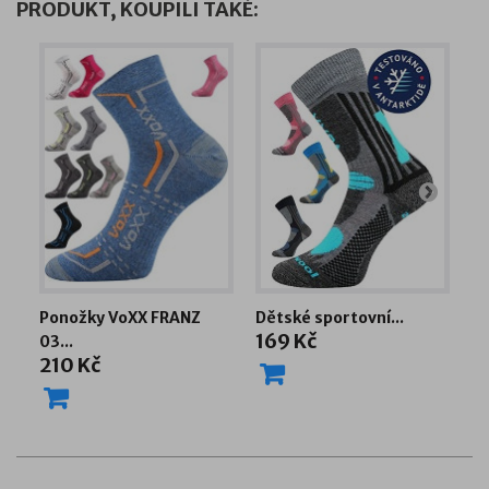
PRODUKT, KOUPILI TAKÉ:
Ponožky VoXX FRANZ
Dětské sportovní...
DE
169 Kč
2
03...
210 Kč