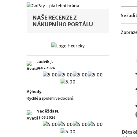
Seřadit
NAŠE RECENZE Z
NÁKUPNÍHO PORTÁLU
Zobraze
Ludvík J.
18.07.2026
Výhody:
Rychlé a spolehlivé dodání.
Naděžda N.
25.05.2026
Dětské