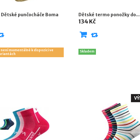
 Dětské punčocháče Boma
Dětské termo ponožky do...
134 Kč
 není momentálně k dispozici ve
Skladem
ariantách
VÝ