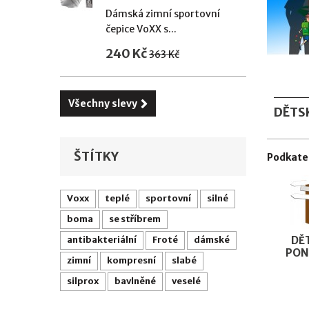
Dámská zimní sportovní
čepice VoXX s...
240 Kč
363 Kč
Všechny slevy
DĚTS
ŠTÍTKY
Podkate
Voxx
teplé
sportovní
silné
boma
se stříbrem
antibakteriální
Froté
dámské
DĚ
PON
zimní
kompresní
slabé
silprox
bavlněné
veselé