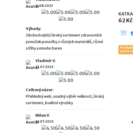
11.08.2025
KATKA
62 Kč
Výhody:
Obchod nabízí široký sortiment zdravotních
ponožek ponožky z různých materiálů, různé
Produkt
střihy a mnoho barev
všech v
Vladimír V.
23.07.2025
Celkový názor:
Přehledný web, snadný výběr velikostí, široký
sortiment, kvalitní výrobky
Milan V.
01.07.2025