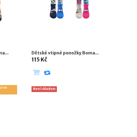
a...
Dětské vtipné ponožky Boma...
115 Kč
ci ve
Není skladem