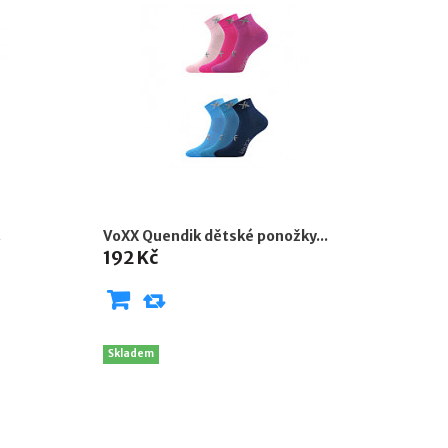
.
VoXX Quendik dětské ponožky...
192 Kč
Skladem