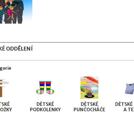
KÉ ODDĚLENÍ
gorie
TSKÉ
DĚTSKÉ
DĚTSKÉ
DĚTSKÉ
OŽKY
PODKOLENKY
PUNČOCHÁČE
A TE