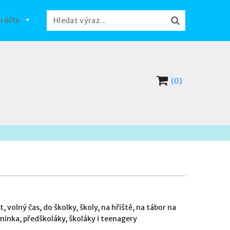
u účtu
(0)
volný čas, do školky, školy, na hřiště, na tábor na
minka, předškoláky, školáky i teenagery