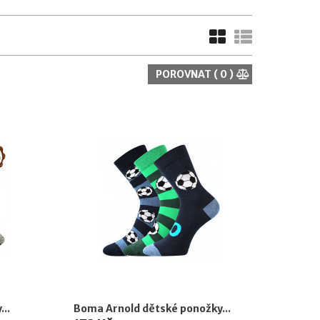
POROVNAT (
0
)
..
Boma Arnold dětské ponožky...