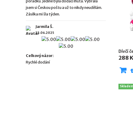
pořádku. Jediné byla dodací lhůta. Vybrala
jsem si Českou poštu a už to nikdy neudělám.
Zásilka mi šla týden.
Jarmila Š.
22.06.2025
Dívčí 
Celkový názor:
288 
Rychlé dodání
Sklade