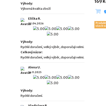
169 K
Výhody:
Výborná kvalita zboží
Eliška R.
Produkt
02.04.2026
všech v
Výhody:
Rychlé doručení, velký výběr, doporučuji velmi.
Celkový názor:
Rychlé doručení, velký výběr, doporučuji velmi.
Alena U.
14.11.2025
Výhody:
Rychlé doručení.
Vladislava R.