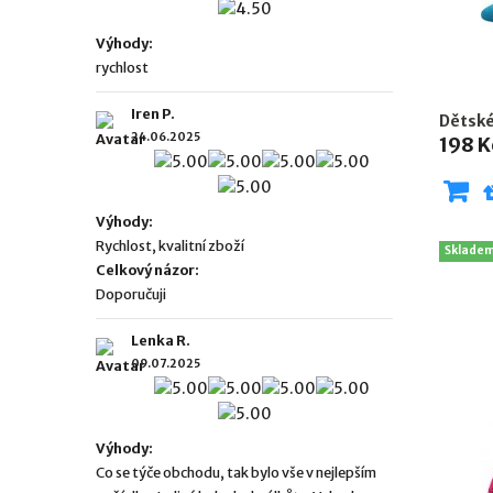
Výhody:
rychlost
Iren P.
Dětské
24.06.2025
198 K
Výhody:
Rychlost, kvalitní zboží
Sklade
Celkový názor:
Doporučuji
Lenka R.
09.07.2025
Výhody:
Co se týče obchodu, tak bylo vše v nejlepším