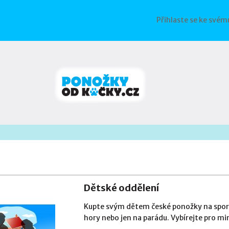
Přihlaste se ke svém
Dětské oddělení
Kupte svým dětem české ponožky na sport, 
hory nebo jen na parádu. Vybírejte pro mi