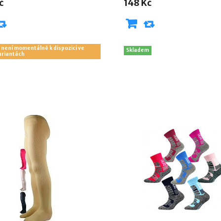
č
148 Kč
 není momentálně k dispozici ve
Skladem
ariantách