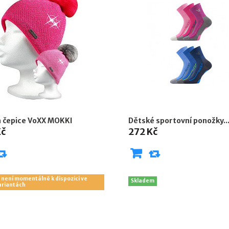
 čepice VoXX MOKKI
Dětské sportovní ponožky..
Kč
272 Kč
 není momentálně k dispozici ve
Skladem
ariantách