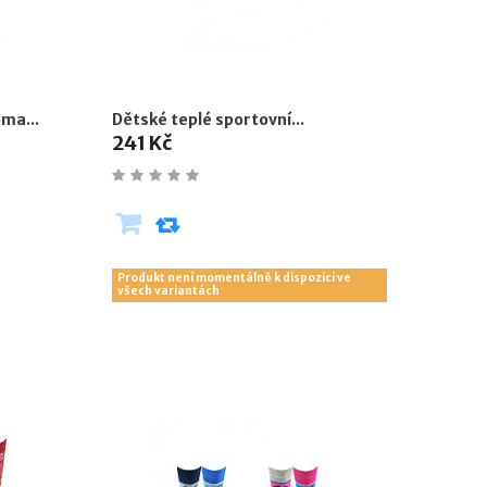
ma...
Dětské teplé sportovní...
241 Kč
Produkt není momentálně k dispozici ve
všech variantách