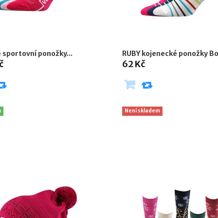
 sportovní ponožky...
RUBY kojenecké ponožky Bo
č
62 Kč
m
Není skladem