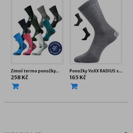
Zimní termo ponožky...
Ponožky VoXX RADIUS s...
Dá
258 Kč
165 Kč
2