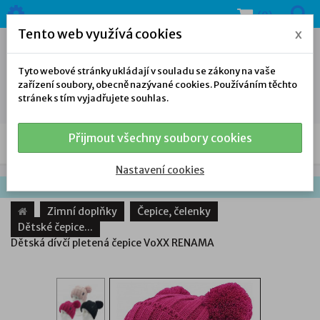
(0)
Tento web využívá cookies
x
Tyto webové stránky ukládají v souladu se zákony na vaše
zařízení soubory, obecně nazývané cookies. Používáním těchto
stránek s tím vyjadřujete souhlas.
Přijmout všechny soubory cookies
NAŠE NABÍDKA
Nastavení cookies
Zimní doplňky
Čepice, čelenky
Dětské čepice...
Dětská dívčí pletená čepice VoXX RENAMA