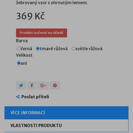
žebrovaný vzor s ohrnutým lemem.
369 Kč
Produkt teď není na skladě
Barva
černá
tmavě růžová
světle růžová
Velikost
uni
Poslat příteli
VÍCE INFORMACÍ
VLASTNOSTI PRODUKTU