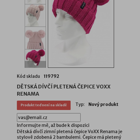
Kód skladu
119792
DĚTSKÁ DÍVČÍ PLETENÁ ČEPICE VOXX
RENAMA
Typ:
Nový produkt
Produkt teď není na skladě
Informujte mě, až bude k dispozici
Dětská dívčí zimní pletená čepice VoXX Renama je
stylově zdobená 2 bambulemi. Čepice má pletený