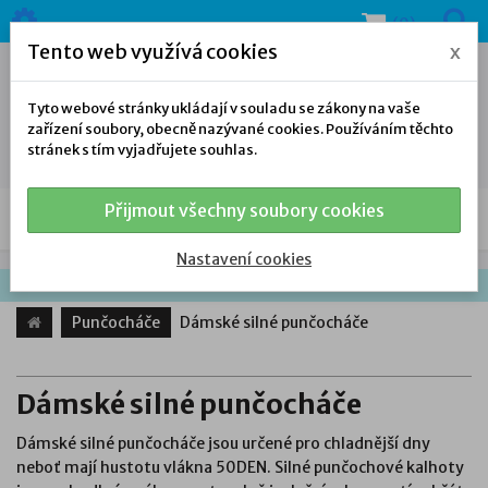
(0)
Tento web využívá cookies
x
Tyto webové stránky ukládají v souladu se zákony na vaše
zařízení soubory, obecně nazývané cookies. Používáním těchto
stránek s tím vyjadřujete souhlas.
Přijmout všechny soubory cookies
NAŠE NABÍDKA
Nastavení cookies
Punčocháče
Dámské silné punčocháče
Dámské silné punčocháče
Dámské silné punčocháče jsou určené pro chladnější dny
neboť mají hustotu vlákna 50DEN. Silné punčochové kalhoty