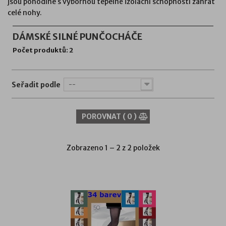
jsou pohodlné s výbornou tepelně izolační schopností zahřát
celé nohy.
DÁMSKÉ SILNÉ PUNČOCHÁČE
Počet produktů: 2
Seřadit podle
--
POROVNAT (
0
)
Zobrazeno 1 – 2 z 2 položek