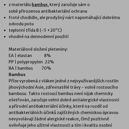
z materiálu
, který zaručuje sám o
bambus
sobě
přirozenou antibakteriální ochranu
froté chodidlo, ale prodyšný nárt napomáhající dobrému
odvodu potu
teplotní třída B (-5 +20°C)
vhodné na dennodenní použití
Materiálové složení pleteniny:
EA | elastan 8%
PP | polypropylen 22%
BA | bambus 70%
Bambus
Příze vyrobená z vláken jedné z nejvyužívanějších rostlin
jihovýchodní Asie, zdřevnatělé trávy - volně rostoucího
bambusu. Takto rostoucí bambus není nijak chemicky
ošetřován, zaručuje velmi dobré antialergické vlastnosti
a přírodní antibakteriální účinky, které na rozdíl od
antibakteriálních účinků zajištěných chemickou úpravou
nevyvolávají žádné alergické reakce, čímž pozitivně
ovlivňuje jeho užitné vlastnosti a tím i kvalitu osobní