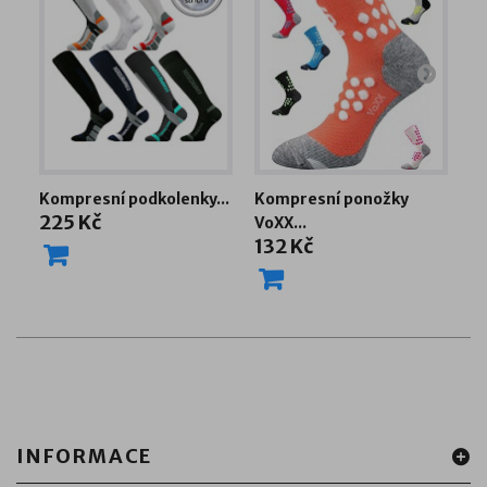
Kompresní podkolenky...
Kompresní ponožky
Po
225 Kč
VoXX...
až
132 Kč
1
INFORMACE