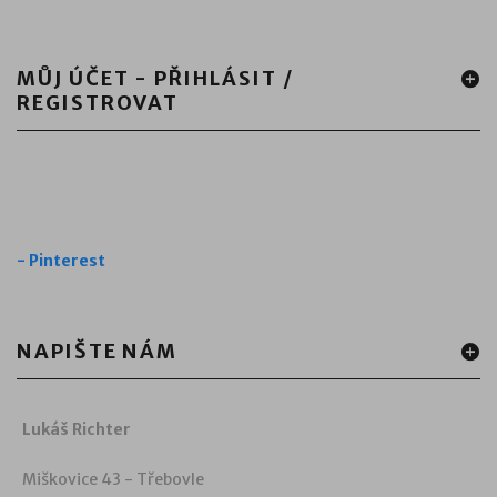
MŮJ ÚČET - PŘIHLÁSIT /
REGISTROVAT
-
Pinterest
NAPIŠTE NÁM
Lukáš Richter
Miškovice 43 - Třebovle