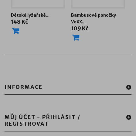
Dětské lyžařské...
Bambusové ponožky
Lo
148 Kč
2
VoXX...
109 Kč
INFORMACE
MŮJ ÚČET - PŘIHLÁSIT /
REGISTROVAT