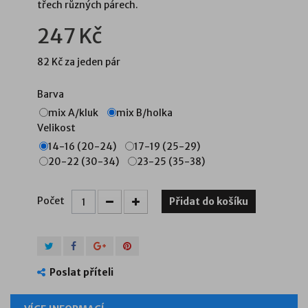
třech různých párech.
247 Kč
82 Kč
za jeden pár
Barva
mix A/kluk
mix B/holka
Velikost
14-16 (20-24)
17-19 (25-29)
20-22 (30-34)
23-25 (35-38)
Počet
Přidat do košíku
Poslat příteli