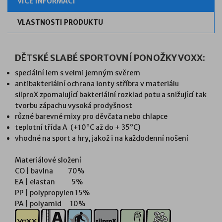
VÍCE INFORMACÍ
VLASTNOSTI PRODUKTU
DĚTSKÉ SLABÉ SPORTOVNÍ PONOŽKY VOXX:
speciální lem s velmi jemným svěrem
antibakteriální ochrana ionty stříbra v materiálu
silproX
zpomalující bakteriální rozklad potu a snižující tak
tvorbu zápachu vysoká prodyšnost
různé barevné mixy pro děvčata nebo chlapce
teplotní třída A (+10°C až do + 35°C)
vhodné na sport a hry, jakož i na každodenní nošení
Materiálové složení
CO | bavlna 70%
EA | elastan 5%
PP | polypropylen 15%
PA | polyamid 10%