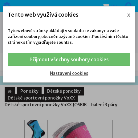
(0)
Tento web využívá cookies
x
Tyto webové stránky ukládají v souladu se zákony na vaše
zařízení soubory, obecně nazývané cookies. Používáním těchto
stránek s tím vyjadřujete souhlas.
Přijmout všechny soubory cookies
NAŠE NABÍDKA
Nastavení cookies
Ponožky
Dětské ponožky
Dětské sportovní ponožky VoXX
Dětské sportovní ponožky VoXX JOSKIK - balení 3 páry