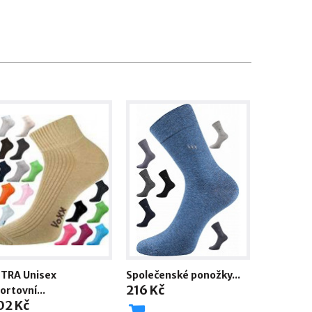
TRA Unisex
Společenské ponožky...
216 Kč
ortovní...
02 Kč