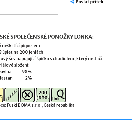
Poslat příteli
SKÉ SPOLEČENSKÉ PONOŽKY LONKA:
ý neškrtící pique lem
 úplet na 200 jehlách
kový šev napojující špičku s chodidlem, který netlačí
iálové složení:
| bavlna 98%
| elastan 2%
ce: Fuski BOMA s.r.o., Česká republika