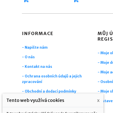
INFORMACE
MŮJ Ú
REGI
- Napište nám
- Moje 
- O nás
- Moje d
- Kontakt na nás
- Moje a
- Ochrana osobních údajů a jejich
zpracování
- Osobní
- Obchodní a dodací podmínky
- Moje s
Tento web využívá cookies
x
- Časté dotazy
Nastave
- Aktuality