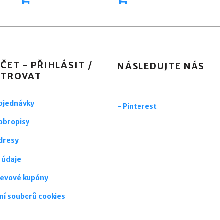
ČET - PŘIHLÁSIT /
NÁSLEDUJTE NÁS
STROVAT
objednávky
-
Pinterest
obropisy
dresy
 údaje
levové kupóny
ní souborů cookies