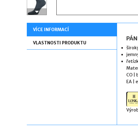
VÍCE INFORMACÍ
PÁN
VLASTNOSTI PRODUKTU
širok
jemný
řetíz
Mater
CO 
EA 
Výrob