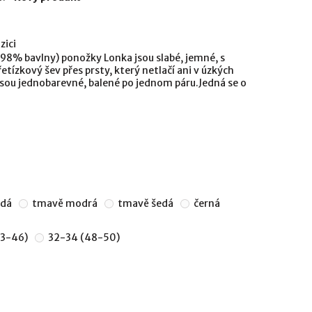
zici
98% bavlny) ponožky Lonka jsou slabé, jemné, s
tízkový šev přes prsty, který netlačí ani v úzkých
sou jednobarevné, balené po jednom páru.Jedná se o
edá
tmavě modrá
tmavě šedá
černá
43-46)
32-34 (48-50)