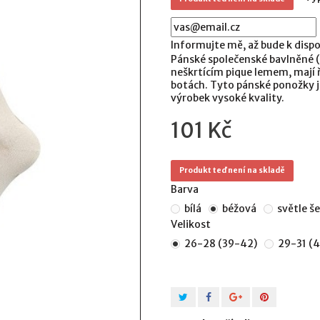
Informujte mě, až bude k dispo
Pánské společenské bavlněné (
neškrtícím pique lemem, mají ře
botách. Tyto pánské ponožky j
výrobek vysoké kvality.
101 Kč
Produkt teď není na skladě
Barva
bílá
béžová
světle š
Velikost
26-28 (39-42)
29-31 (