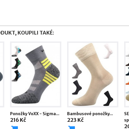
ODUKT, KOUPILI TAKÉ:
Ponožky VoXX - Sigma...
Bambusové ponožky...
SE
216 Kč
223 Kč
sp
2