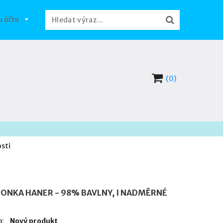
u účtu
(0)
sti
ONKA HANER - 98% BAVLNY, I NADMĚRNÉ
p:
Nový produkt