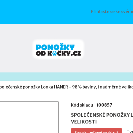
Přihlaste se ke svém
polečenské ponožky Lonka HANER - 98% bavlny, i nadměrné veliko
Kód skladu
100857
SPOLEČENSKÉ PONOŽKY L
VELIKOSTI
Ty
Produkt teď není na skladě