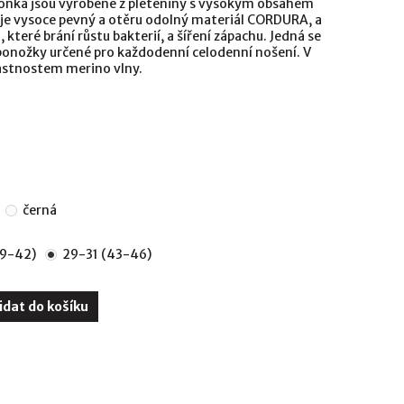
onka jsou vyrobené z pleteniny s vysokým obsahem
uje vysoce pevný a otěru odolný materiál CORDURA, a
, které brání růstu bakterií, a šíření zápachu. Jedná se
 ponožky určené pro každodenní celodenní nošení. V
vlastnostem merino vlny.
černá
39-42)
29-31 (43-46)
idat do košíku