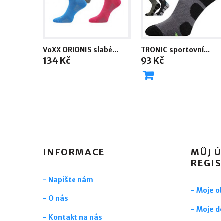
VoXX ORIONIS slabé...
TRONIC sportovní...
134 Kč
93 Kč
INFORMACE
MŮJ Ú
REGI
- Napište nám
- Moje 
- O nás
- Moje d
- Kontakt na nás