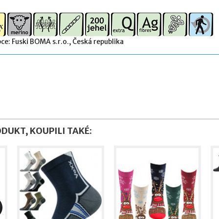
ce: Fuski BOMA s.r.o., Česká republika
ODUKT, KOUPILI TAKÉ: