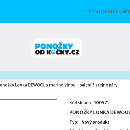
Přihlaste se ke svém
onožky Lonka DEWOOL s merino vlnou - balení 3 stejné páry
Kód skladu
100571
PONOŽKY LONKA DEWOOL S
Typ:
Nový produkt