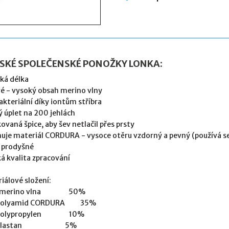
SKÉ SPOLEČENSKÉ PONOŽKY LONKA:
cká délka
vé - vysoký obsah merino vlny
akteriální díky iontům stříbra
 úplet na 200 jehlách
kovaná špice, aby šev netlačil přes prsty
uje materiál CORDURA - vysoce otěru vzdorný a pevný (používá se 
 prodyšné
á kvalita zpracování
iálové složení:
| merino vlna 50%
 polyamid CORDURA 35%
| polypropylen 10%
| elastan 5%