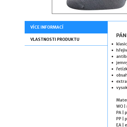
VÍCE INFORMACÍ
PÁN
VLASTNOSTI PRODUKTU
klasi
hřeji
antib
jemný
řetíz
obsah
extra
vysok
Mater
WO 
PA |
PP 
EA 