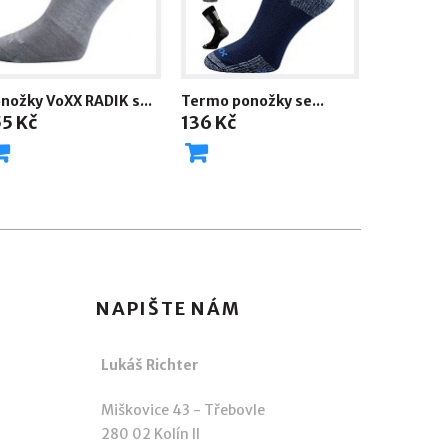
nožky VoXX RADIK s...
Termo ponožky se...
55 Kč
136 Kč
NAPIŠTE NÁM
Lukáš Richter
Miškovice 43 - Třebovle
280 02 Kolín II