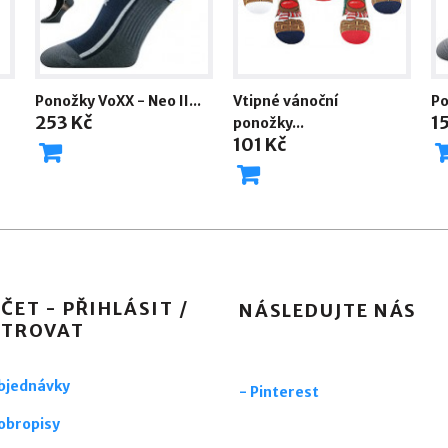
Ponožky VoXX - Neo II...
Vtipné vánoční
Po
253 Kč
1
ponožky...
101 Kč
ČET - PŘIHLÁSIT /
NÁSLEDUJTE NÁS
STROVAT
objednávky
-
Pinterest
obropisy