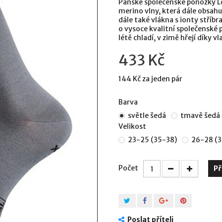
Pánské společenské ponožky L
merino vlny, která dále obsah
dále také vlákna s ionty stříbra
o vysoce kvalitní společenské
létě chladí, v zimě hřejí díky 
433 Kč
144 Kč
za jeden pár
Barva
světle šedá
tmavě šedá
Velikost
23-25 (35-38)
26-28 (
Počet
Př
Poslat příteli