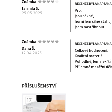
Známka
RECENZE BYLA NAPSÁNA
Jarmila S.
Pro:
25.05.2025
jsou pěkné,
horní lem silně stahuj
jsem nastřihnout
Známka
RECENZE BYLA NAPSÁNA
Dana Š.
Celkové hodnocení:
12.04.2025
Kvalitní materiál
Pohodlné, lem nekřtí
Příjemné masážní úči
PŘÍSLUŠENSTVÍ