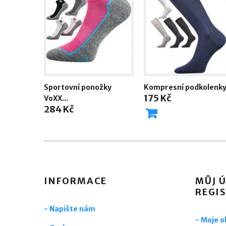
Sportovní ponožky
Kompresní podkolenky.
175 Kč
VoXX...
284 Kč
INFORMACE
MŮJ Ú
REGI
- Napište nám
- Moje 