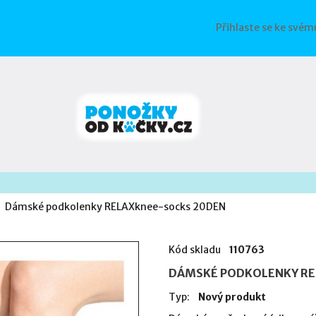
Přihlaste se ke svém
Dámské podkolenky RELAXknee-socks 20DEN
Kód skladu
110763
DÁMSKÉ PODKOLENKY RE
Typ:
Nový produkt