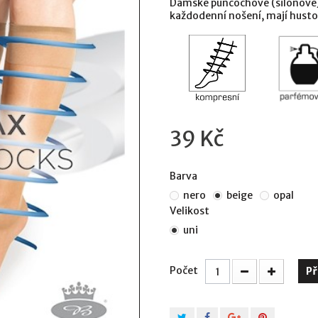
Dámské punčochové (silonové)
každodenní nošení, mají husto
39 Kč
Barva
nero
beige
opal
Velikost
uni
Počet
Př