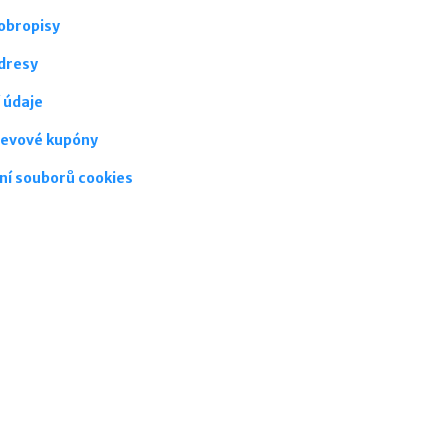
obropisy
dresy
 údaje
levové kupóny
ní souborů cookies