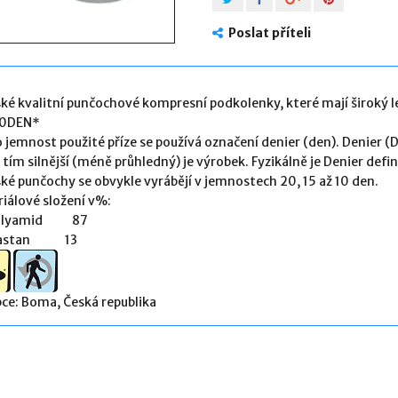
Poslat příteli
é kvalitní punčochové kompresní podkolenky, které mají široký l
20DEN*
 jemnost použité příze se používá označení
denier
(den). Denier (D
, tím silnější (méně průhledný) je výrobek. Fyzikálně je Denier def
é punčochy se obvykle vyrábějí v jemnostech 20, 15 až 10 den.
iálové složení v%:
Polyamid 87
lastan 13
ce: Boma, Česká republika