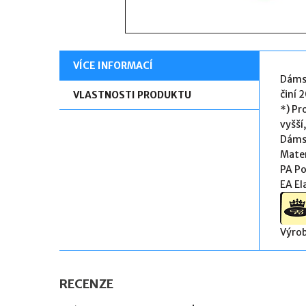
VÍCE INFORMACÍ
Dámsk
činí 
VLASTNOSTI PRODUKTU
*)
Pro
vyšší
Dámsk
Mater
PA 
EA E
Výrob
RECENZE