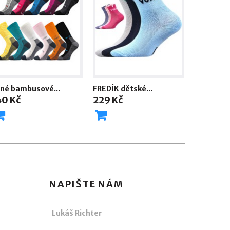
lné bambusové...
FREDÍK dětské...
40 Kč
229 Kč
NAPIŠTE NÁM
Lukáš Richter