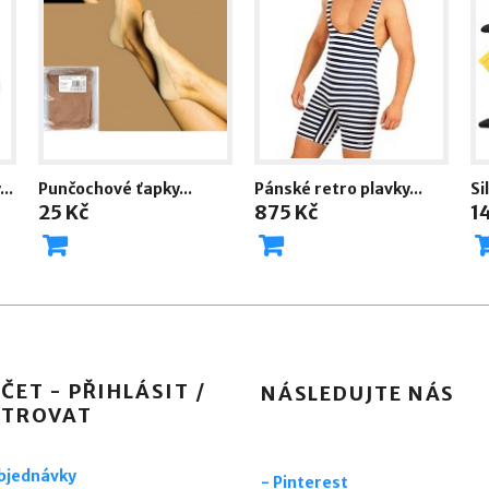
..
Punčochové ťapky...
Pánské retro plavky...
Si
25 Kč
875 Kč
1
ČET - PŘIHLÁSIT /
NÁSLEDUJTE NÁS
STROVAT
objednávky
-
Pinterest