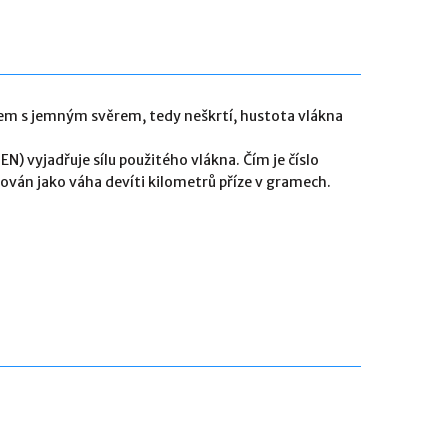
em s jemným svěrem, tedy neškrtí, hustota vlákna
EN) vyjadřuje sílu použitého vlákna. Čím je číslo
inován jako váha devíti kilometrů příze v gramech.