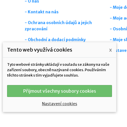
- O nás
- Moje d
- Kontakt na nás
- Moje a
- Ochrana osobních údajů a jejich
zpracování
- Osobní
- Obchodní a dodací podmínky
- Moje s
Tento web využívá cookies
x
- Časté dotazy
Nastave
- Aktuality
Tyto webové stránky ukládají v souladu se zákony na vaše
zařízení soubory, obecně nazývané cookies. Používáním
- Mapa stránek
těchto stránek s tím vyjadřujete souhlas.
Přijmout všechny soubory cookies
Nastavení cookies
Odstoupení od smlouvy