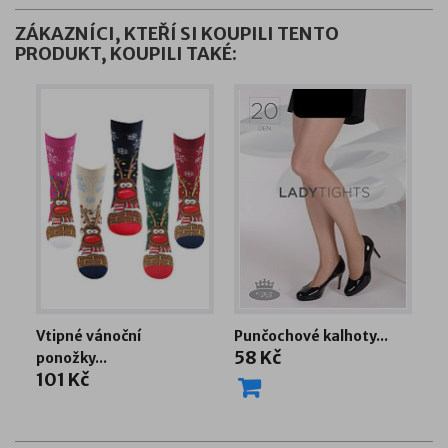
ZÁKAZNÍCI, KTEŘÍ SI KOUPILI TENTO
PRODUKT, KOUPILI TAKÉ:
Vtipné vánoční
Punčochové kalhoty...
Pu
58 Kč
4
ponožky...
101 Kč