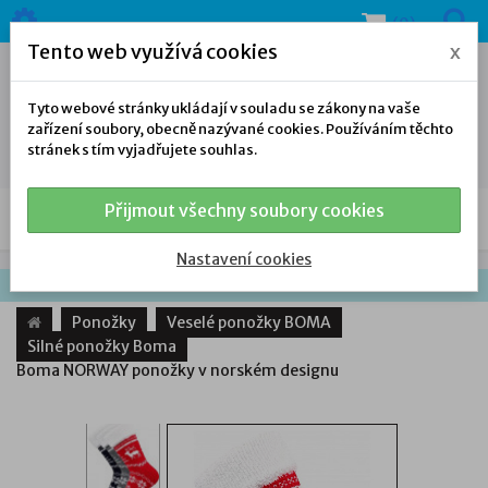
(0)
Tento web využívá cookies
x
Tyto webové stránky ukládají v souladu se zákony na vaše
zařízení soubory, obecně nazývané cookies. Používáním těchto
stránek s tím vyjadřujete souhlas.
Přijmout všechny soubory cookies
NAŠE NABÍDKA
Nastavení cookies
Ponožky
Veselé ponožky BOMA
Silné ponožky Boma
Boma NORWAY ponožky v norském designu