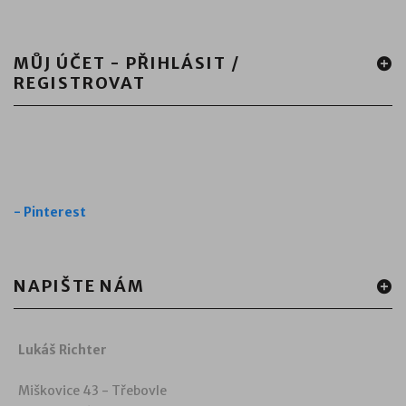
MŮJ ÚČET - PŘIHLÁSIT /
REGISTROVAT
-
Pinterest
NAPIŠTE NÁM
Lukáš Richter
Miškovice 43 - Třebovle