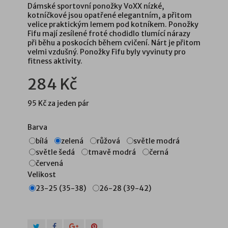
Dámské sportovní ponožky VoXX nízké,
kotníčkové jsou opatřené elegantním, a přitom
velice praktickým lemem pod kotníkem. Ponožky
Fifu mají zesílené froté chodidlo tlumící nárazy
při běhu a poskocích během cvičení. Nárt je přitom
velmi vzdušný. Ponožky Fifu byly vyvinuty pro
fitness aktivity.
284 Kč
95 Kč
za jeden pár
Barva
bílá
zelená
růžová
světle modrá
světle šedá
tmavě modrá
černá
červená
Velikost
23-25 (35-38)
26-28 (39-42)