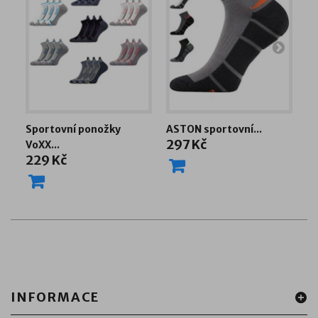
Sportovní ponožky
ASTON sportovní...
V
297 Kč
VoXX...
sp
229 Kč
2
INFORMACE