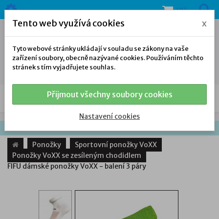
(0)
Tento web využívá cookies
x
Tyto webové stránky ukládají v souladu se zákony na vaše
zařízení soubory, obecně nazývané cookies. Používáním těchto
stránek s tím vyjadřujete souhlas.
Přijmout všechny soubory cookies
NAŠE NABÍDKA
Nastavení cookies
Ponožky
Sportovní ponožky VoXX
Ponožky VoXX se zesíleným chodidlem
FIFU dámské ponožky VoXX - balení 3 páry