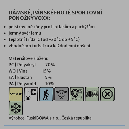
DÁMSKÉ, PÁNSKÉ FROTÉ SPORTOVNÍ
PONOŽKY VOXX:
polstrované zóny proti otlakům a puchýřům
jemný svěr lemu
teplotní třída: C (od -20°C do +5°C)
vhodné pro turistiku a každodenní nošení
Materiálové složení:
PC | Polyakryl 70%
WO | Vlna 15%
EA | Elastan 5%
PA | Polyamid 10%
Výrobce: FuskiBOMA s.r.o., Česká republika