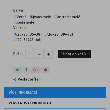
Barva
černá
jeans melé
antracit melé
šedá melé
Velikost
23-25 (35-38)
26-28 (39-42)
29-31 (43-46)
Počet
Přidat do košíku
Poslat příteli
VÍCE INFORMACÍ
VLASTNOSTI PRODUKTU