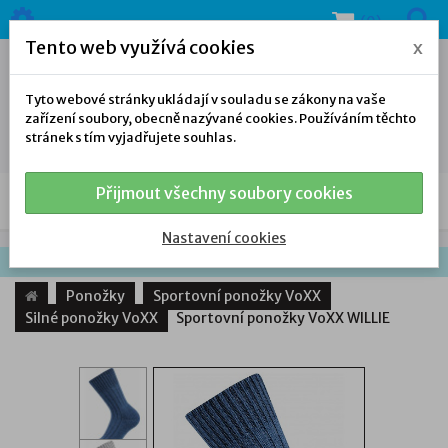
(0)
Tento web využívá cookies
x
Tyto webové stránky ukládají v souladu se zákony na vaše
zařízení soubory, obecně nazývané cookies. Používáním těchto
stránek s tím vyjadřujete souhlas.
Přijmout všechny soubory cookies
NAŠE NABÍDKA
Nastavení cookies
Ponožky
Sportovní ponožky VoXX
Silné ponožky VoXX
Sportovní ponožky VoXX WILLIE