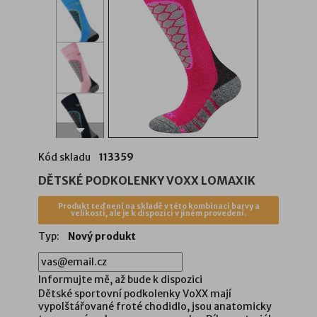
Kód skladu
113359
DĚTSKÉ PODKOLENKY VOXX LOMAXIK
Produkt teď není na skladě v této kombinaci barvy a
velikosti, ale je k dispozici v jiném provedení.
Typ:
Nový produkt
Informujte mě, až bude k dispozici
Dětské sportovní podkolenky VoXX mají
vypolštářované froté chodidlo, jsou anatomicky