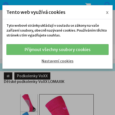
(0)
Tento web využívá cookies
x
Tyto webové stránky ukládají v souladu se zákony na vaše
zařízení soubory, obecně nazývané cookies. Používáním těchto
stránek s tím vyjadřujete souhlas.
Přijmout všechny soubory cookies
NAŠE NABÍDKA
Nastavení cookies
Podkolenky VoXX
Dětské podkolenky VoXX LOMAXIK