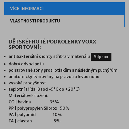
VÍCE INFORMACÍ
VLASTNOSTI PRODUKTU
DĚTSKÉ FROTÉ PODKOLENKY VOXX
SPORTOVNÍ:
antibakteriální s ionty stříbra v materiálu
Silprox
dobrý odvod potu
polstrované zóny proti otlakům a následným puchýřům
anatomicky tvarovány na pravou a levou nohu
vysoká prodyšnost
teplotní třída: B (od -5°C do +20°C)
Materiálové složení:
CO | bavlna 35%
PP | polypropylen Silprox 50%
PA | polyamid 10%
EA | elastan 5%