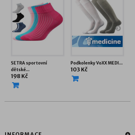
SETRA sportovní
Podkolenky VoXX MEDI...
Ko
103 Kč
1
dětské...
198 Kč
INFORMACE