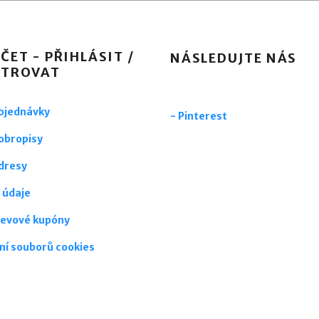
ČET - PŘIHLÁSIT /
NÁSLEDUJTE NÁS
STROVAT
objednávky
-
Pinterest
obropisy
dresy
 údaje
levové kupóny
ní souborů cookies