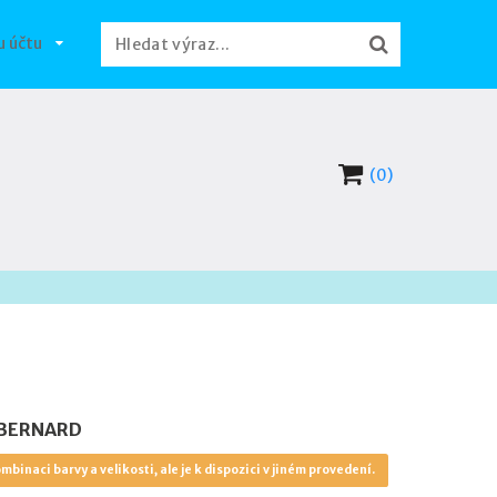
u účtu
(0)
 BERNARD
mbinaci barvy a velikosti, ale je k dispozici v jiném provedení.