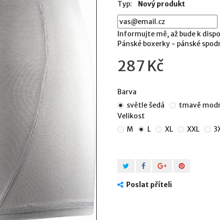
Typ:
Nový produkt
Informujte mě, až bude k dispo
Pánské boxerky - pánské spodn
287 Kč
Barva
světle šedá
tmavě mod
Velikost
M
L
XL
XXL
3
Poslat příteli