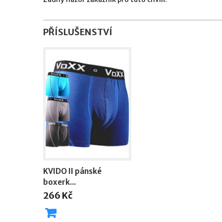
PŘÍSLUŠENSTVÍ
KVIDO II pánské
boxerk...
266 Kč