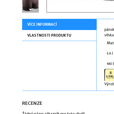
VÍCE INFORMACÍ
pánsk
vlhko
VLASTNOSTI PRODUKTU
Mate
EA |
MD 
Výrob
RECENZE
Žádný názor zákazník pro tuto chvíli.