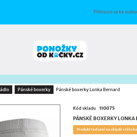
Přihlaste se ke svém
rádlo
Pánské boxerky
Pánské boxerky Lonka Bernard
Kód skladu
110075
PÁNSKÉ BOXERKY LONKA
Produkt teď není na skladě v této ko