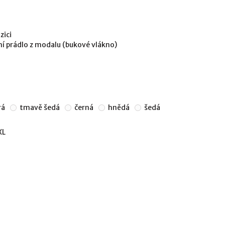
zici
í prádlo z modalu (bukové vlákno)
rá
tmavě šedá
černá
hnědá
šedá
XL