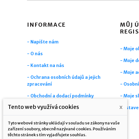
INFORMACE
MŮJ Ú
REGI
- Napište nám
- Moje 
- O nás
- Moje d
- Kontakt na nás
- Moje a
- Ochrana osobních údajů a jejich
zpracování
- Osobní
- Obchodní a dodací podmínky
- Moje s
Tento web využívá cookies
x
- Časté dotazy
Nastave
- Aktuality
Tyto webové stránky ukládají v souladu se zákony na vaše
zařízení soubory, obecně nazývané cookies. Používáním
- Mapa stránek
těchto stránek s tím vyjadřujete souhlas.