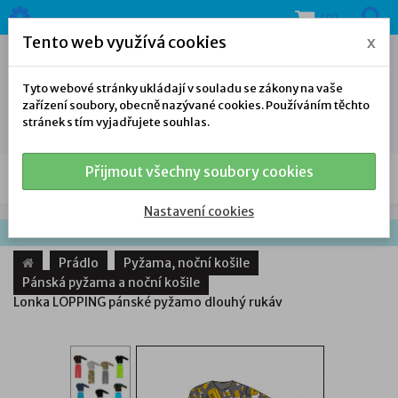
(0)
Tento web využívá cookies
x
Tyto webové stránky ukládají v souladu se zákony na vaše
zařízení soubory, obecně nazývané cookies. Používáním těchto
stránek s tím vyjadřujete souhlas.
Přijmout všechny soubory cookies
NAŠE NABÍDKA
Nastavení cookies
Prádlo
Pyžama, noční košile
Pánská pyžama a noční košile
Lonka LOPPING pánské pyžamo dlouhý rukáv