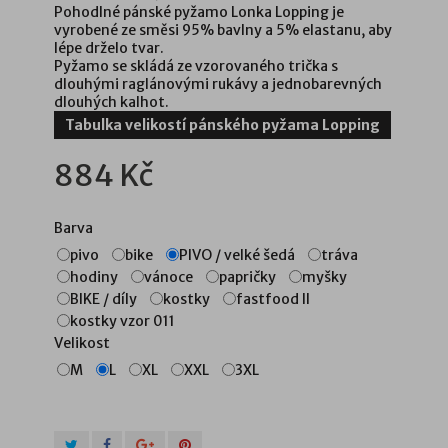
Pohodlné pánské pyžamo Lonka Lopping je
vyrobené ze směsi 95% bavlny a 5% elastanu, aby
lépe drželo tvar.
Pyžamo se skládá ze vzorovaného trička s
dlouhými raglánovými rukávy a jednobarevných
dlouhých kalhot.
Tabulka velikostí pánského pyžama Lopping
884 Kč
Barva
pivo
bike
PIVO / velké šedá
tráva
hodiny
vánoce
papričky
myšky
BIKE / díly
kostky
fastfood II
kostky vzor 011
Velikost
M
L
XL
XXL
3XL