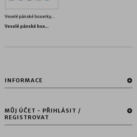
Veselé pánské boxerky...
Pánské pyžamo Lonka...
Pánsk
Veselé pánské box...
Pánské pyžamo Lon...
Pánsk
INFORMACE
MŮJ ÚČET - PŘIHLÁSIT /
REGISTROVAT