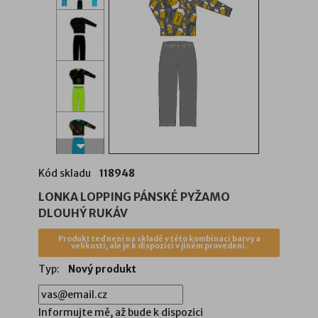
Kód skladu
118948
LONKA LOPPING PÁNSKÉ PYŽAMO
DLOUHÝ RUKÁV
Produkt teď není na skladě v této kombinaci barvy a
velikosti, ale je k dispozici v jiném provedení.
Typ:
Nový produkt
Informujte mě, až bude k dispozici