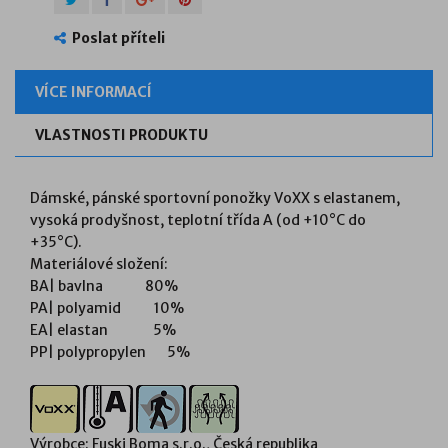
Poslat příteli
VÍCE INFORMACÍ
VLASTNOSTI PRODUKTU
Dámské, pánské sportovní ponožky VoXX s elastanem,
vysoká prodyšnost, teplotní třída A (od +10°C do
+35°C).
Materiálové složení:
BA| bavlna 80%
PA| polyamid 10%
EA| elastan 5%
PP| polypropylen 5%
Výrobce: Fuski Boma s.r.o., Česká republika