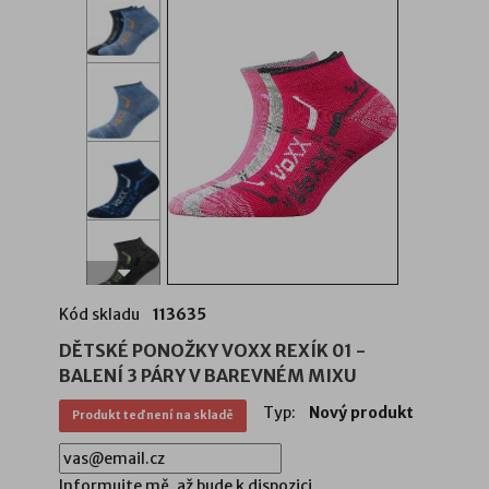
Kód skladu
113635
DĚTSKÉ PONOŽKY VOXX REXÍK 01 -
BALENÍ 3 PÁRY V BAREVNÉM MIXU
Typ:
Nový produkt
Produkt teď není na skladě
Informujte mě, až bude k dispozici