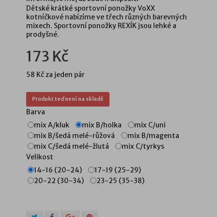
Dětské krátké sportovní ponožky VoXX
kotníčkové nabízíme ve třech různých barevných
mixech. Sportovní ponožky REXÍK jsou lehké a
prodyšné.
173 Kč
58 Kč
za jeden pár
Produkt teď není na skladě
Barva
mix A/kluk
mix B/holka
mix C/uni
mix B/šedá melé-růžová
mix B/magenta
mix C/šedá melé-žlutá
mix C/tyrkys
Velikost
14-16 (20-24)
17-19 (25-29)
20-22 (30-34)
23-25 (35-38)