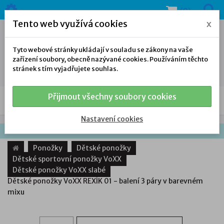
(0)
Tento web využívá cookies
x
Tyto webové stránky ukládají v souladu se zákony na vaše
zařízení soubory, obecně nazývané cookies. Používáním těchto
stránek s tím vyjadřujete souhlas.
Přijmout všechny soubory cookies
NAŠE NABÍDKA
Nastavení cookies
Ponožky
Dětské ponožky
Dětské sportovní ponožky VoXX
Dětské ponožky VoXX slabé
Dětské ponožky VoXX REXÍK 01 - balení 3 páry v barevném
mixu