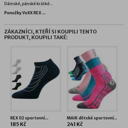
Dámské, pánské krátké...
Ponožky VoXX REX ...
ZÁKAZNÍCI, KTEŘÍ SI KOUPILI TENTO
PRODUKT, KOUPILI TAKÉ:
REX 02 sportovní...
MAIK dětské sportovní...
Po
185 Kč
241 Kč
1